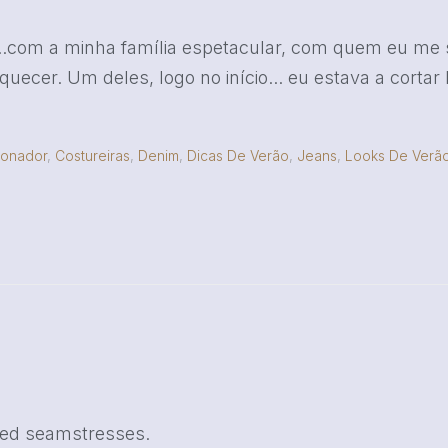
..com a minha família espetacular, com quem eu me
er. Um deles, logo no início... eu estava a cortar l
ionador
,
Costureiras
,
Denim
,
Dicas De Verão
,
Jeans
,
Looks De Verã
lled seamstresses.