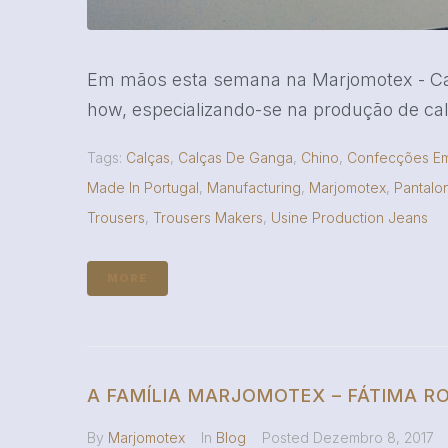
Em mãos esta semana na Marjomotex - Ca
how, especializando-se na produção de calç
Tags:
Calças
,
Calças De Ganga
,
Chino
,
Confecções Em
Made In Portugal
,
Manufacturing
,
Marjomotex
,
Pantalo
Trousers
,
Trousers Makers
,
Usine Production Jeans
MORE
A FAMÍLIA MARJOMOTEX – FÁTIMA R
By
Marjomotex
In
Blog
Posted
Dezembro 8, 2017