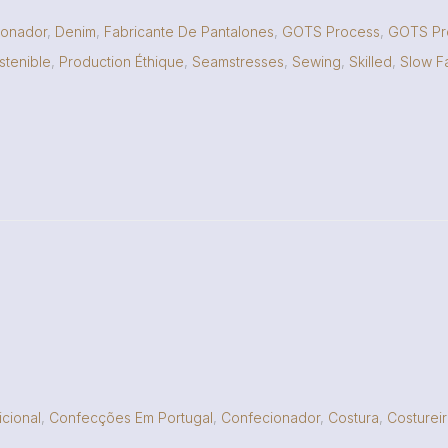
ionador
,
Denim
,
Fabricante De Pantalones
,
GOTS Process
,
GOTS Pr
stenible
,
Production Éthique
,
Seamstresses
,
Sewing
,
Skilled
,
Slow F
cional
,
Confecções Em Portugal
,
Confecionador
,
Costura
,
Costurei