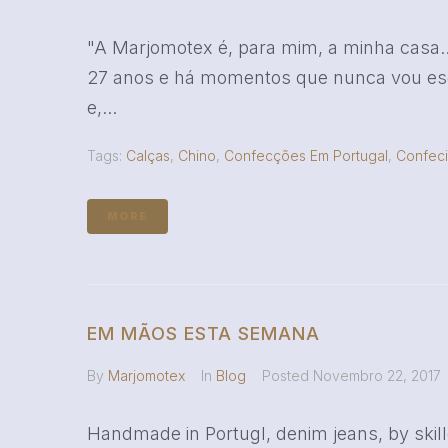
"A Marjomotex é, para mim, a minha casa.
27 anos e há momentos que nunca vou esquec
e,...
Tags:
Calças
,
Chino
,
Confecções Em Portugal
,
Confec
MORE
EM MÃOS ESTA SEMANA
By
Marjomotex
In
Blog
Posted
Novembro 22, 2017
Handmade in Portugl, denim jeans, by ski