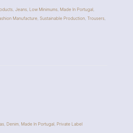
oducts
,
Jeans
,
Low Minimums
,
Made In Portugal
,
ashion Manufacture
,
Sustainable Production
,
Trousers
,
ras
,
Denim
,
Made In Portugal
,
Private Label