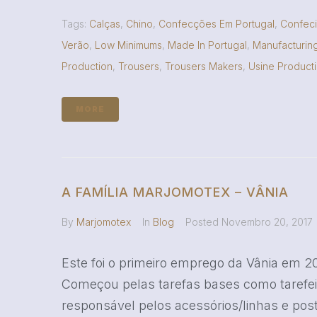
Tags:
Calças
,
Chino
,
Confecções Em Portugal
,
Confec
Verão
,
Low Minimums
,
Made In Portugal
,
Manufacturin
Production
,
Trousers
,
Trousers Makers
,
Usine Product
MORE
A FAMÍLIA MARJOMOTEX – VÂNIA
By
Marjomotex
In
Blog
Posted
Novembro 20, 2017
Este foi o primeiro emprego da Vânia em 20
Começou pelas tarefas bases como tarefe
responsável pelos acessórios/linhas e post