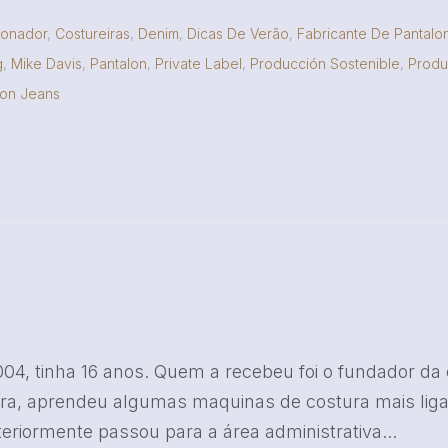
ionador
,
Costureiras
,
Denim
,
Dicas De Verão
,
Fabricante De Pantalo
g
,
Mike Davis
,
Pantalon
,
Private Label
,
Producción Sostenible
,
Produ
ion Jeans
04, tinha 16 anos. Quem a recebeu foi o fundador da e
ira, aprendeu algumas maquinas de costura mais lig
eriormente passou para a área administrativa...