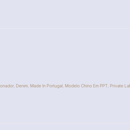
ionador
,
Denim
,
Made In Portugal
,
Modelo Chino Em PPT
,
Private La