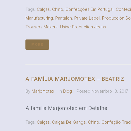
Tags:
Calças
,
Chino
,
Confecções Em Portugal
,
Confec
Manufacturing
,
Pantalon
,
Private Label
,
Producción So
Trousers Makers
,
Usine Production Jeans
MORE
A FAMÍLIA MARJOMOTEX – BEATRIZ
By
Marjomotex
In
Blog
Posted
Novembro 13, 2017
A familia Marjomotex em Detalhe
Tags:
Calças
,
Calças De Ganga
,
Chino
,
Confeção Tradi