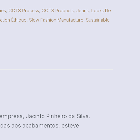
nes
,
GOTS Process
,
GOTS Products
,
Jeans
,
Looks De
ction Éthique
,
Slow Fashion Manufacture
,
Sustainable
mpresa, Jacinto Pinheiro da Silva.
adas aos acabamentos, esteve