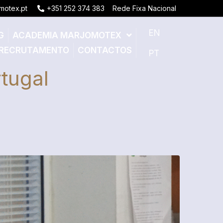
motex.pt
+351 252 374 383
Rede Fixa Nacional
EN
G
ACADEMIA MARJOMOTEX
RECRUTAMENTO
CONTACTOS
PT
tugal