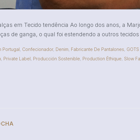
lças em Tecido tendência Ao longo dos anos, a Mar
as de ganga, o qual foi estendendo a outros tecidos e
 Portugal
,
Confecionador
,
Denim
,
Fabricante De Pantalones
,
GOTS 
n
,
Private Label
,
Producción Sostenible
,
Production Éthique
,
Slow Fa
OCHA