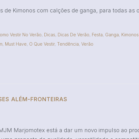
s de Kimonos com calções de ganga, para todas as oc
omo Vestir No Verão
,
Dicas
,
Dicas De Verão
,
Festa
,
Ganga
,
Kimonos
em
,
Must Have
,
O Que Vestir
,
Tendência
,
Verão
SES ALÉM-FRONTEIRAS
Marjomotex está a dar um novo impulso ao process