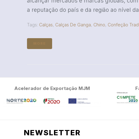
alcançar mercados e marcas globais, com u
a reputação do país e da região ao nível da 
Tags:
Calças
,
Calças De Ganga
,
Chino
,
Confeção Tradi
MORE
Acelerador de Exportação MJM
F
NEWSLETTER