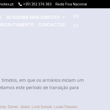
motex.pt
+351 252 374 383
Rede Fixa Nacional
EN
G
ACADEMIA MARJOMOTEX
RECRUTAMENTO
CONTACTOS
PT
á tímidos, em que os armários iniciam um
eitamos este período de transição para
iras
,
Denim
,
Jeans
,
Look Sunset
,
Looks Passeio
,