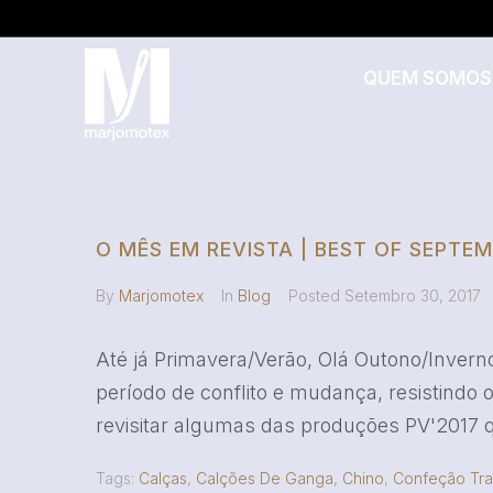
QUEM SOMOS
O MÊS EM REVISTA | BEST OF SEPTEM
By
Marjomotex
In
Blog
Posted
Setembro 30, 2017
Até já Primavera/Verão, Olá Outono/Invern
período de conflito e mudança, resistindo 
revisitar algumas das produções PV'2017 q
Tags:
Calças
,
Calções De Ganga
,
Chino
,
Confeção Tra