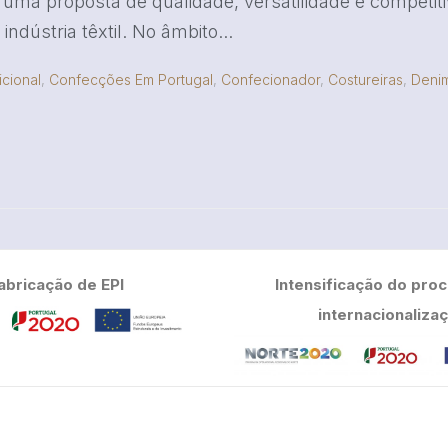
ma proposta de qualidade, versatilidade e competiti
indústria têxtil. No âmbito...
cional
,
Confecções Em Portugal
,
Confecionador
,
Costureiras
,
Deni
abricação de EPI
Intensificação do pro
internacionaliza