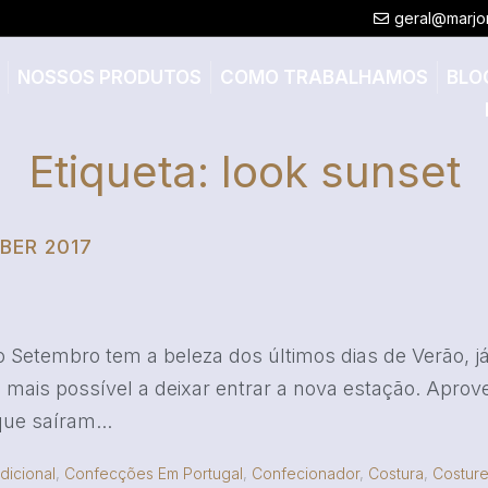
geral@marjo
NOSSOS PRODUTOS
COMO TRABALHAMOS
BLO
Etiqueta:
look sunset
BER 2017
o Setembro tem a beleza dos últimos dias de Verão, j
o mais possível a deixar entrar a nova estação. Aprov
ue saíram...
dicional
,
Confecções Em Portugal
,
Confecionador
,
Costura
,
Costure