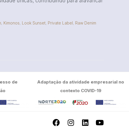
vidade únicas, contribuindo para alavancar
m
,
Kimonos
,
Look Sunset
,
Private Label
,
Raw Denim
cesso de
Adaptação da atividade empresarial no
ção
contexto COVID-19