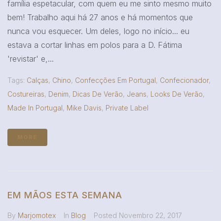
família espetacular, com quem eu me sinto mesmo muito
bem! Trabalho aqui há 27 anos e há momentos que
nunca vou esquecer. Um deles, logo no início... eu
estava a cortar linhas em polos para a D. Fátima
'revistar' e,...
Tags:
Calças
,
Chino
,
Confecções Em Portugal
,
Confecionador
,
Costureiras
,
Denim
,
Dicas De Verão
,
Jeans
,
Looks De Verão
,
Made In Portugal
,
Mike Davis
,
Private Label
MORE
EM MÃOS ESTA SEMANA
By
Marjomotex
In
Blog
Posted
Novembro 22, 2017