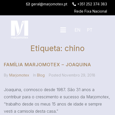
geral@marjomotex.pt
+351 252 374 383
Rede Fixa Nacional
EN
PT
Etiqueta:
chino
FAMÍLIA MARJOMOTEX – JOAQUINA
By
Marjomotex
In
Blog
Posted
Novembro 29, 2018
Joaquina, connosco desde 1987. São 31 anos a
contribuir para o crescimento e sucesso da Marjomotex,
“trabalho desde os meus 15 anos de idade e sempre
vesti a camisola desta casa.”