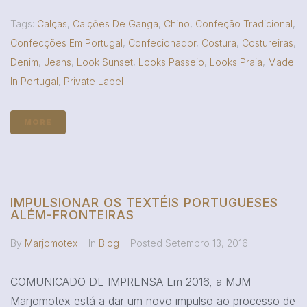
Tags:
Calças
,
Calções De Ganga
,
Chino
,
Confeção Tradicional
,
Confecções Em Portugal
,
Confecionador
,
Costura
,
Costureiras
,
Denim
,
Jeans
,
Look Sunset
,
Looks Passeio
,
Looks Praia
,
Made
In Portugal
,
Private Label
MORE
IMPULSIONAR OS TEXTÉIS PORTUGUESES
ALÉM-FRONTEIRAS
By
Marjomotex
In
Blog
Posted
Setembro 13, 2016
COMUNICADO DE IMPRENSA Em 2016, a MJM
Marjomotex está a dar um novo impulso ao processo de