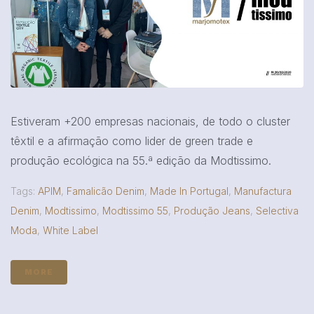
Estiveram +200 empresas nacionais, de todo o cluster
têxtil e a afirmação como lider de green trade e
produção ecológica na 55.ª edição da Modtissimo.
Tags:
APIM
,
Famalicão Denim
,
Made In Portugal
,
Manufactura
Denim
,
Modtissimo
,
Modtissimo 55
,
Produção Jeans
,
Selectiva
Moda
,
White Label
MORE