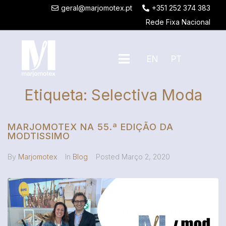
geral@marjomotex.pt
+351 252 374 383
Rede Fixa Nacional
EN
PT
Etiqueta:
Selectiva Moda
MARJOMOTEX NA 55.ª EDIÇÃO DA
MODTISSIMO
By
Marjomotex
In
Blog
Posted
Março 2, 2020