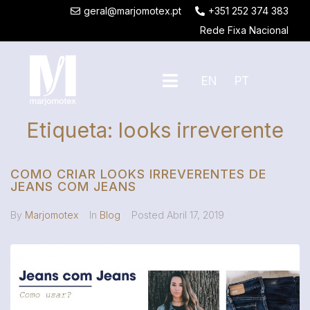
geral@marjomotex.pt
+351 252 374 383
Rede Fixa Nacional
EN
PT
Etiqueta:
looks irreverente
COMO CRIAR LOOKS IRREVERENTES DE
JEANS COM JEANS
By
Marjomotex
In
Blog
Posted
Abril 17, 2019