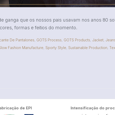
e ganga que os nossos pais usavam nos anos 80 sob
cores, formas e feitios do momento.
cante De Pantalones
,
GOTS Process
,
GOTS Products
,
Jacket
,
Jean
Slow Fashion Manufacture
,
Sporty Style
,
Sustainable Production
,
Tex
abricação de EPI
Intensificação do pro