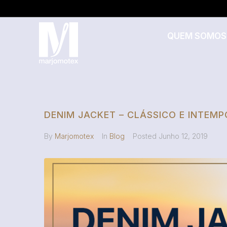
QUEM SOMOS
DENIM JACKET – CLÁSSICO E INTEM
By
Marjomotex
In
Blog
Posted
Junho 12, 2019