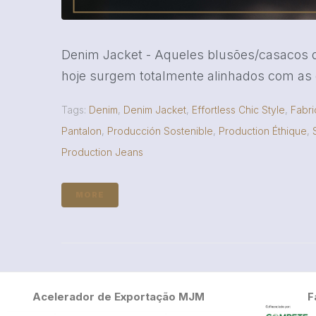
Denim Jacket - Aqueles blusões/casacos d
hoje surgem totalmente alinhados com as 
Tags:
Denim
,
Denim Jacket
,
Effortless Chic Style
,
Fabri
Pantalon
,
Producción Sostenible
,
Production Éthique
,
Production Jeans
MORE
Acelerador de Exportação MJM
F