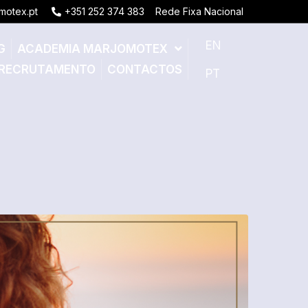
motex.pt
+351 252 374 383
Rede Fixa Nacional
EN
G
ACADEMIA MARJOMOTEX
RECRUTAMENTO
CONTACTOS
PT