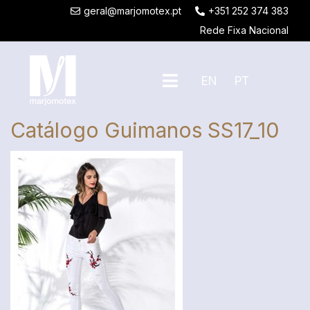
geral@marjomotex.pt
+351 252 374 383
Rede Fixa Nacional
EN
PT
Catálogo Guimanos SS17_10