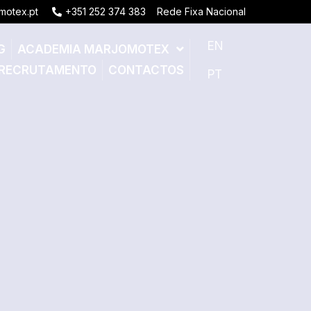
motex.pt
+351 252 374 383
Rede Fixa Nacional
EN
G
ACADEMIA MARJOMOTEX
RECRUTAMENTO
CONTACTOS
PT