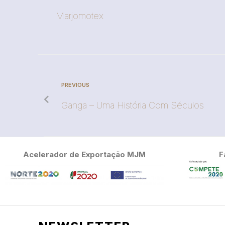
Marjomotex
PREVIOUS
Ganga – Uma História Com Séculos
Acelerador de Exportação MJM
F