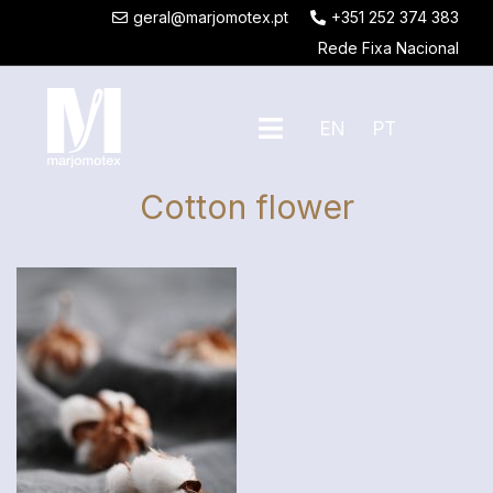
geral@marjomotex.pt
+351 252 374 383
Rede Fixa Nacional
EN
PT
Cotton flower