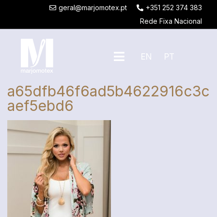
geral@marjomotex.pt
+351 252 374 383
Rede Fixa Nacional
EN
PT
a65dfb46f6ad5b4622916c3c
aef5ebd6