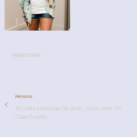
Marjomotex
PREVIOUS
10 Looks Essenciais De Verão: Como Vestir Em
Cada Ocasião