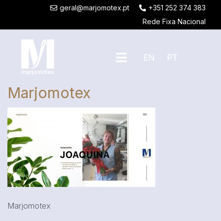
geral@marjomotex.pt
+351 252 374 383
Rede Fixa Nacional
EN
PT
Marjomotex
Marjomotex