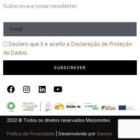
Subscreva a nossa newsletter
Declaro que li e aceito a
Declaração de Proteção
de Dados
.
SUBSCREVER
2022 © Todos os direitos reservados Marjomotex
Política de Privacidade
| Desenvolvido por
Samsys