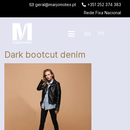
geral@marjomotex.pt
+351 252 374 383
Rede Fixa Nacional
EN
PT
Dark bootcut denim