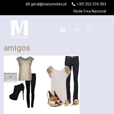
geral@marjomotex.pt
+351 252 374 383
Rede Fixa Nacional
EN
PT
amigos